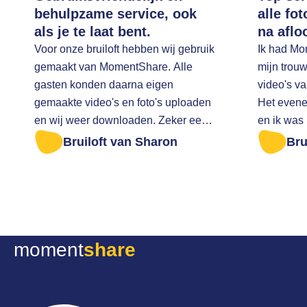
behulpzame service, ook
alle fo
als je te laat bent.
na aflo
Voor onze bruiloft hebben wij gebruik
Ik had Mo
gemaakt van MomentShare. Alle
mijn trouw
gasten konden daarna eigen
video's v
gemaakte video's en foto's uploaden
Het evene
en wij weer downloaden. Zeker een
en ik was
aanrader Ik was te laat om alle foto's
op tijd na
Bruiloft van Sharon
Bru
er af te halen. Ik ben zeer vriendelijk
downloaden. Ik heb toen ee
geholpen
gestuurd 
vragen of 
mogelijk 
nog een b
moment
share
evenemen
dit meteen 
super serv
meedenken