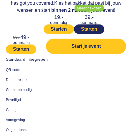
has got you covered.
Kies het pakket dat past bij jouw
Meest gekozen
wensen en start
binnen 2 minuten
jouw event!
19,-
39,-
eenmalig
eenmalig
Starten
Starten
49,-
59,-
eenmalig
Start je event
Starten
Standaard inbegrepen
QR-code
Deelbare link
Geen app nodig
Beveiligd
Galerij
Vormgeving
Ongelimiteerde