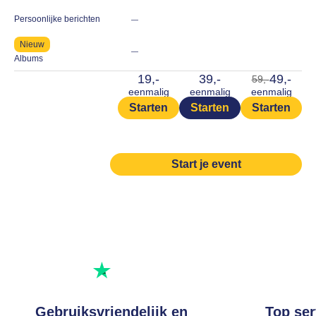
Persoonlijke berichten
—
Nieuw
—
Albums
19,-
39,-
49,-
59,-
eenmalig
eenmalig
eenmalig
Starten
Starten
Starten
Start je event
Uitstekend beoordeeld
Beoordeel ons op
Gebruiksvriendelijk en
Top ser