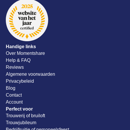
alsnog al
onze trou
aanrader!
Handige links
Over Momentshare
Help & FAQ
Reviews
Algemene voorwaarden
Privacybeleid
Blog
Contact
Account
Perfect voor
Trouwerij of bruiloft
Trouwjubileum
Bedrijfsuitje of personeelsfeest