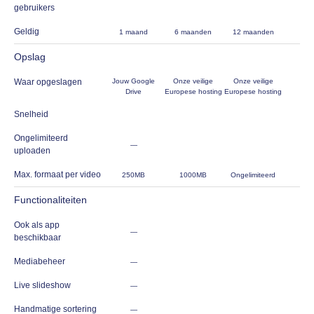
gebruikers
Geldig
1 maand
6 maanden
12 maanden
Opslag
Waar opgeslagen
Jouw Google
Onze veilige
Onze veilige
Drive
Europese hosting
Europese hosting
Snelheid
Ongelimiteerd
—
uploaden
Max. formaat per video
250MB
1000MB
Ongelimiteerd
Functionaliteiten
Ook als app
—
beschikbaar
Mediabeheer
—
Live slideshow
—
Handmatige sortering
—