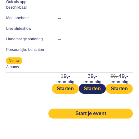
Ook als app
—
beschikbaar
Mediabeheer
—
Live slideshow
—
Handmatige sortering
—
Persoonlijke berichten
—
Nieuw
—
Albums
19,-
39,-
49,-
59,-
eenmalig
eenmalig
eenmalig
Starten
Starten
Starten
Start je event