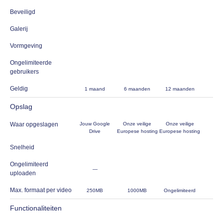
Beveiligd
Galerij
Vormgeving
Ongelimiteerde
gebruikers
Geldig
1 maand
6 maanden
12 maanden
Opslag
Waar opgeslagen
Jouw Google
Onze veilige
Onze veilige
Drive
Europese hosting
Europese hosting
Snelheid
Ongelimiteerd
—
uploaden
Max. formaat per video
250MB
1000MB
Ongelimiteerd
Functionaliteiten