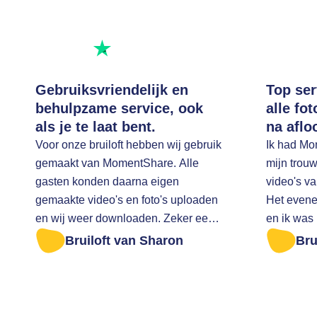
Uitstekend beoordeeld
Beoordeel ons op
Gebruiksvriendelijk en
Top ser
behulpzame service, ook
alle fo
als je te laat bent.
na aflo
Voor onze bruiloft hebben wij gebruik
Ik had Mo
gemaakt van MomentShare. Alle
mijn trouw
gasten konden daarna eigen
video's v
gemaakte video's en foto's uploaden
Het evene
en wij weer downloaden. Zeker een
en ik was
aanrader Ik was te laat om alle foto's
op tijd na
Bruiloft van Sharon
Bru
er af te halen. Ik ben zeer vriendelijk
downloaden. Ik heb toen ee
geholpen
gestuurd 
vragen of 
mogelijk 