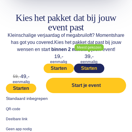
Kies het pakket dat bij jouw
event past
Kleinschalige verjaardag of megabruiloft? Momentshare
has got you covered.
Kies het pakket dat past bij jouw
Meest gekozen
wensen en start
binnen 2 minuten
jouw event!
19,-
39,-
eenmalig
eenmalig
Starten
Starten
49,-
59,-
eenmalig
Start je event
Starten
Standaard inbegrepen
QR-code
Deelbare link
Geen app nodig