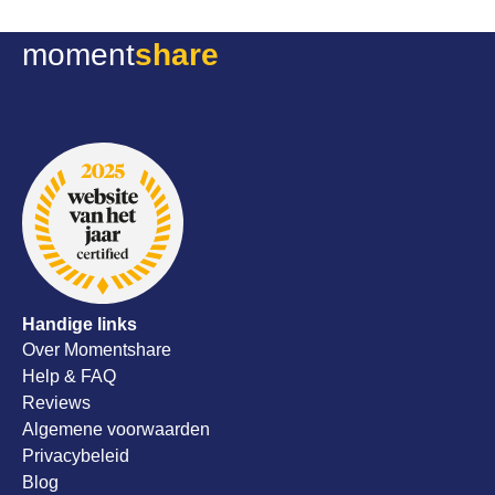
nog een b
moment
share
evenemen
dit meteen 
super serv
meedenken
alsnog al
onze trou
aanrader!
Handige links
Over Momentshare
Help & FAQ
Reviews
Algemene voorwaarden
Privacybeleid
Blog