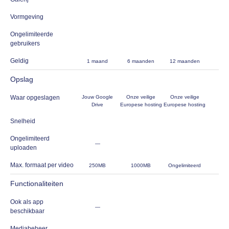
Vormgeving
Ongelimiteerde
gebruikers
Geldig
1 maand
6 maanden
12 maanden
Opslag
Waar opgeslagen
Jouw Google
Onze veilige
Onze veilige
Drive
Europese hosting
Europese hosting
Snelheid
Ongelimiteerd
—
uploaden
Max. formaat per video
250MB
1000MB
Ongelimiteerd
Functionaliteiten
Ook als app
—
beschikbaar
Mediabeheer
—