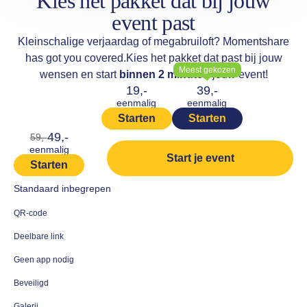
Kies het pakket dat bij jouw
event past
Kleinschalige verjaardag of megabruiloft? Momentshare
has got you covered.
Kies het pakket dat past bij jouw
Meest gekozen
wensen en start
binnen 2 minuten
jouw event!
19,-
39,-
eenmalig
eenmalig
Starten
Starten
49,-
59,-
eenmalig
Start je event
Starten
Standaard inbegrepen
QR-code
Deelbare link
Geen app nodig
Beveiligd
Galerij