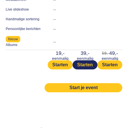
Live slideshow
—
Handmatige sortering
—
Persoonlijke berichten
—
Nieuw
—
Albums
19,-
39,-
49,-
59,-
eenmalig
eenmalig
eenmalig
Starten
Starten
Starten
Start je event
Uitstekend beoordeeld