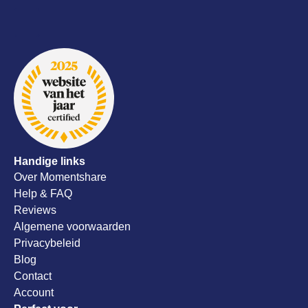
dit meteen 
super serv
meedenken
alsnog al
onze trou
aanrader!
Handige links
Over Momentshare
Help & FAQ
Reviews
Algemene voorwaarden
Privacybeleid
Blog
Contact
Account