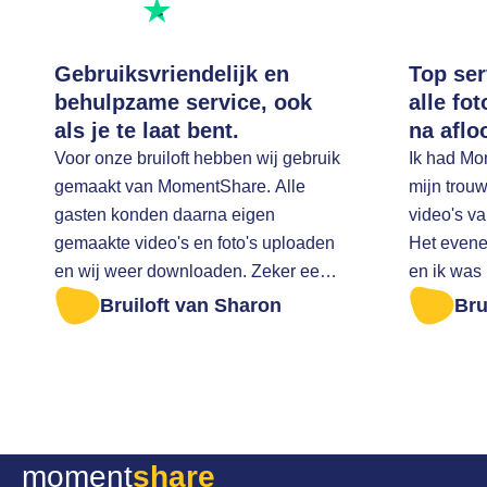
Beoordeel ons op
Gebruiksvriendelijk en
Top ser
behulpzame service, ook
alle fo
als je te laat bent.
na aflo
Voor onze bruiloft hebben wij gebruik
Ik had Mo
gemaakt van MomentShare. Alle
mijn trouw
gasten konden daarna eigen
video's v
gemaakte video's en foto's uploaden
Het evene
en wij weer downloaden. Zeker een
en ik was
aanrader Ik was te laat om alle foto's
op tijd na
Bruiloft van Sharon
Bru
er af te halen. Ik ben zeer vriendelijk
downloaden. Ik heb toen ee
geholpen
gestuurd 
vragen of 
mogelijk 
nog een b
moment
share
evenemen