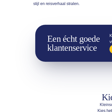
stijl en reisverhaal stralen.
K
Een écht goede
v
klantenservice
Kie
Kleins
Kies het