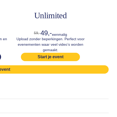
Unlimited
49,-
59,-
eenmalig
en en
Upload zonder beperkingen. Perfect voor
evenementen waar veel video’s worden
gemaakt.
Start je event
 event