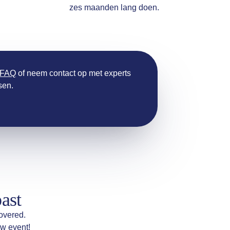
zes maanden lang doen.
 FAQ
of neem contact op met experts
sen.
past
overed.
w event!