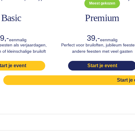
Meest gekozen
Basic
Premium
9,-
39,-
eenmalig
eenmalig
feesten als verjaardagen,
Perfect voor bruiloften, jubileum feest
 of kleinschalige bruiloft
andere feesten met veel gasten
tart je event
Start je event
Start je