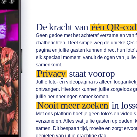
De kracht van
één QR-cod
Geen gedoe met het achteraf verzamelen van fo
chatberichten. Deel simpelweg de unieke QR-cod
pagina en jullie gasten kunnen direct hun foto’
elk speciaal moment, vanuit de ogen van jullie 
samenkomt.
Privacy
staat voorop
Jullie foto- en videopagina is alleen toegankeli
ontvangen. Hierdoor kunnen jullie zorgeloos 
jullie herinneringen samenkomen.
Nooit meer zoeken
in loss
Met ons platform hoef je geen foto’s en video’
verzamelen. Alles wat jullie gasten uploaden, k
samen. Dit bespaart tijd, moeite en zorgt ervo
genieten van jullie prachtige dag!