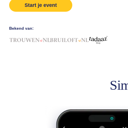
Start je event
Bekend van:
Sim