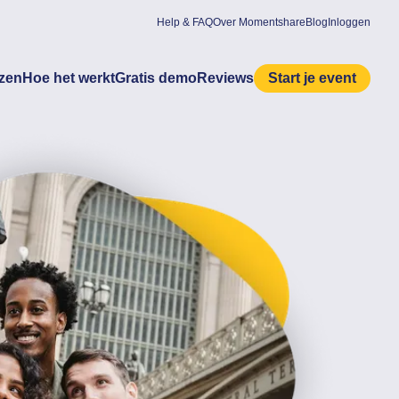
Help & FAQ
Over Momentshare
Blog
Inloggen
jzen
Hoe het werkt
Gratis demo
Reviews
Start je event