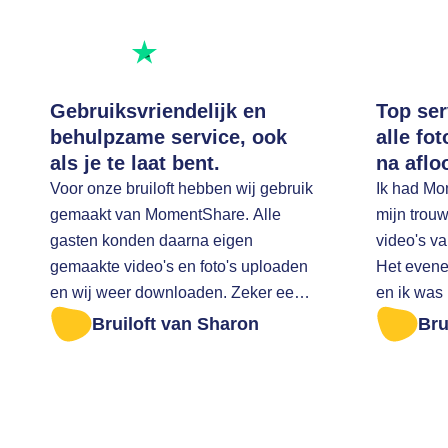
Uitstekend beoordeeld
Beoordeel ons op
Gebruiksvriendelijk en
Top ser
behulpzame service, ook
alle fo
als je te laat bent.
na aflo
Voor onze bruiloft hebben wij gebruik
Ik had Mo
gemaakt van MomentShare. Alle
mijn trouw
gasten konden daarna eigen
video's v
gemaakte video's en foto's uploaden
Het evene
en wij weer downloaden. Zeker een
en ik was
aanrader Ik was te laat om alle foto's
op tijd na
Bruiloft van Sharon
Bru
er af te halen. Ik ben zeer vriendelijk
downloaden. Ik heb toen ee
geholpen
gestuurd 
vragen of 
mogelijk 