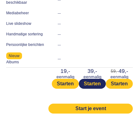
beschikbaar
Mediabeheer
—
Live slideshow
—
Handmatige sortering
—
Persoonlijke berichten
—
Nieuw
—
Albums
19,-
39,-
49,-
59,-
eenmalig
eenmalig
eenmalig
Starten
Starten
Starten
Start je event