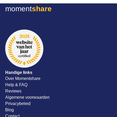
nog een b
moment
share
evenemen
dit meteen 
super serv
meedenken
alsnog al
onze trou
aanrader!
Handige links
Over Momentshare
Help & FAQ
Reviews
Algemene voorwaarden
Privacybeleid
Blog
Contact