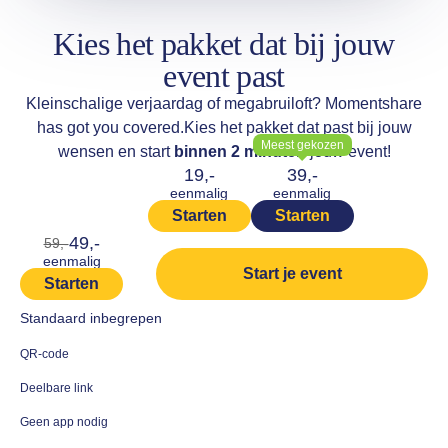
Kies het pakket dat bij jouw
event past
Kleinschalige verjaardag of megabruiloft? Momentshare
has got you covered.
Kies het pakket dat past bij jouw
Meest gekozen
wensen en start
binnen 2 minuten
jouw event!
19,-
39,-
eenmalig
eenmalig
Starten
Starten
49,-
59,-
eenmalig
Start je event
Starten
Standaard inbegrepen
QR-code
Deelbare link
Geen app nodig