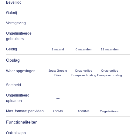
Beveiligd
Galerij
Vormgeving
Ongelimiteerde
gebruikers
Geldig
1 maand
6 maanden
12 maanden
Opslag
Waar opgeslagen
Jouw Google
Onze veilige
Onze veilige
Drive
Europese hosting
Europese hosting
Snelheid
Ongelimiteerd
—
uploaden
Max. formaat per video
250MB
1000MB
Ongelimiteerd
Functionaliteiten
Ook als app
—