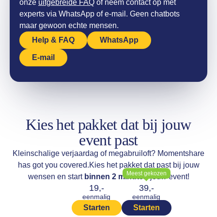
onze
uitgebreide FAQ
of neem contact op met
experts via WhatsApp of e-mail. Geen chatbots
maar gewoon echte mensen.
Help & FAQ
WhatsApp
E-mail
Kies het pakket dat bij jouw
event past
Kleinschalige verjaardag of megabruiloft? Momentshare
has got you covered.
Kies het pakket dat past bij jouw
Meest gekozen
wensen en start
binnen 2 minuten
jouw event!
19,-
39,-
eenmalig
eenmalig
Starten
Starten