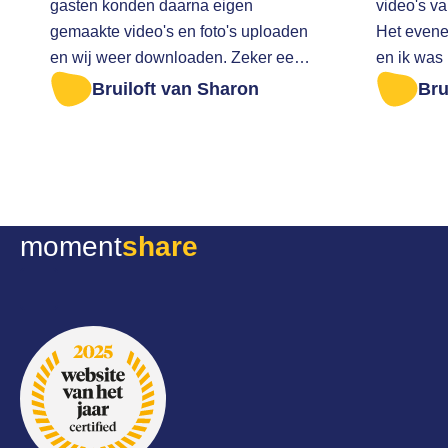
gasten konden daarna eigen
video's v
gemaakte video's en foto's uploaden
Het evene
en wij weer downloaden. Zeker een
en ik was
aanrader Ik was te laat om alle foto's
op tijd na
Bruiloft van Sharon
Bru
er af te halen. Ik ben zeer vriendelijk
downloaden. Ik heb toen ee
geholpen
gestuurd 
vragen of 
mogelijk 
nog een b
moment
share
evenemen
dit meteen 
super serv
meedenken
alsnog al
onze trou
aanrader!