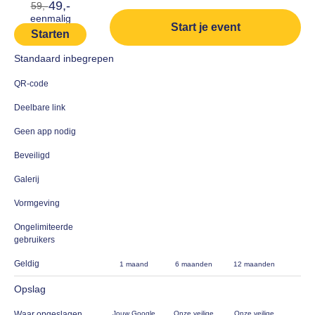
49,-
59,-
eenmalig
Start je event
Starten
Standaard inbegrepen
QR-code
Deelbare link
Geen app nodig
Beveiligd
Galerij
Vormgeving
Ongelimiteerde
gebruikers
Geldig
1 maand
6 maanden
12 maanden
Opslag
Waar opgeslagen
Jouw Google
Onze veilige
Onze veilige