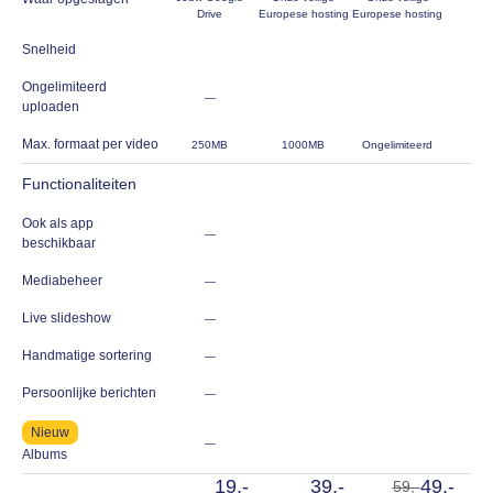
Drive
Europese hosting
Europese hosting
Snelheid
Ongelimiteerd
—
uploaden
Max. formaat per video
250MB
1000MB
Ongelimiteerd
Functionaliteiten
Ook als app
—
beschikbaar
Mediabeheer
—
Live slideshow
—
Handmatige sortering
—
Persoonlijke berichten
—
Nieuw
—
Albums
19,-
39,-
49,-
59,-