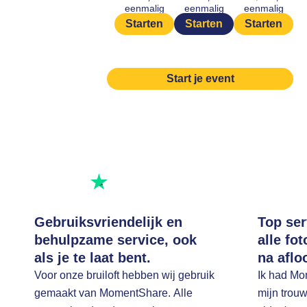
eenmalig
eenmalig
eenmalig
Starten
Starten
Starten
Start je event
Uitstekend beoordeeld
Beoordeel ons op
Gebruiksvriendelijk en
Top ser
behulpzame service, ook
alle fo
als je te laat bent.
na aflo
Voor onze bruiloft hebben wij gebruik
Ik had Mo
gemaakt van MomentShare. Alle
mijn trouw