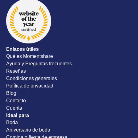
y proactiv
todos los
nuestro d
recomend
Enlaces útiles
Qué es Momentshare
Ayuda y Preguntas frecuentes
Reseñas
Condiciones generales
Política de privacidad
Blog
Contacto
Cuenta
Ideal para
Boda
Aniversario de boda
Comida o fiesta de empresa