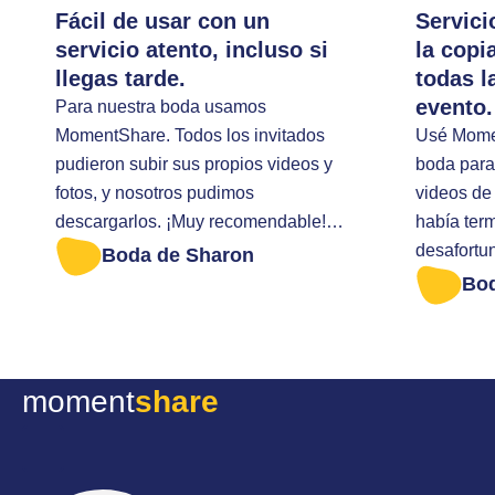
Fácil de usar con un
Servici
servicio atento, incluso si
la copi
llegas tarde.
todas l
evento.
Para nuestra boda usamos
MomentShare. Todos los invitados
Usé Momen
pudieron subir sus propios videos y
boda para 
fotos, y nosotros pudimos
videos de 
descargarlos. ¡Muy recomendable!
había ter
Llegué tarde para descargar todas
desafortu
Boda de Sharon
las fotos. Me ayudaron de forma muy
descargar
Bo
amable.
portátil. Entonces envié un mensaje
al soporte
posible h
moment
share
todavía t
de mi eve
lo enviaron d
un servici