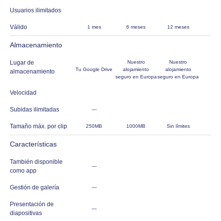
Usuarios ilimitados
Válido
1 mes
6 meses
12 meses
Almacenamiento
Lugar de
Nuestro
Nuestro
Tu Google Drive
alojamiento
alojamiento
almacenamiento
seguro en Europa
seguro en Europa
Velocidad
Subidas ilimitadas
—
Tamaño máx. por clip
250MB
1000MB
Sin límites
Características
También disponible
—
como app
Gestión de galería
—
Presentación de
—
diapositivas