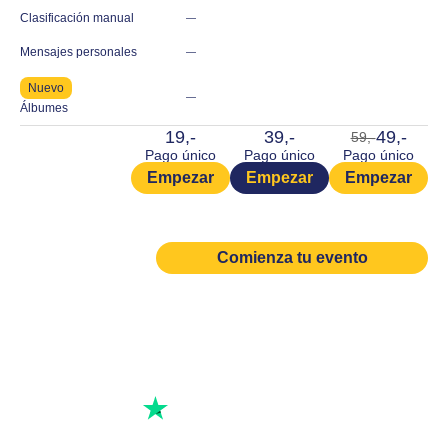
Clasificación manual
—
Mensajes personales
—
Nuevo
—
Álbumes
19,-
39,-
49,-
59,-
Pago único
Pago único
Pago único
Empezar
Empezar
Empezar
Comienza tu evento
Excelente calificación
Escribe una reseña