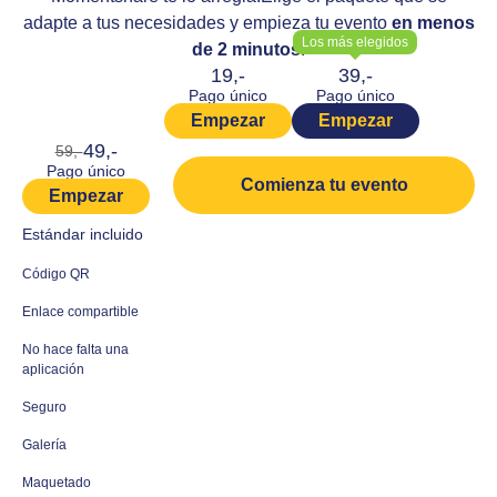
adapte a tus necesidades y empieza tu evento
en menos
Los más elegidos
de 2 minutos
!
19,-
39,-
Pago único
Pago único
Empezar
Empezar
49,-
59,-
Pago único
Comienza tu evento
Empezar
Estándar incluido
Código QR
Enlace compartible
No hace falta una
aplicación
Seguro
Galería
Maquetado