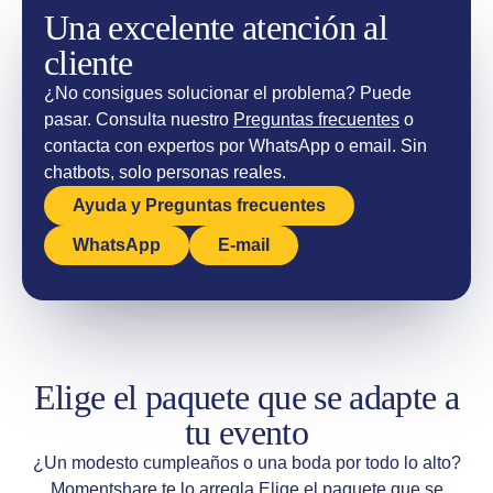
Una excelente atención al
cliente
¿No consigues solucionar el problema? Puede
pasar. Consulta nuestro
Preguntas frecuentes
o
contacta con expertos por WhatsApp o email. Sin
chatbots, solo personas reales.
Ayuda y Preguntas frecuentes
WhatsApp
E-mail
Elige el paquete que se adapte a
tu evento
¿Un modesto cumpleaños o una boda por todo lo alto?
Momentshare te lo arregla.
Elige el paquete que se