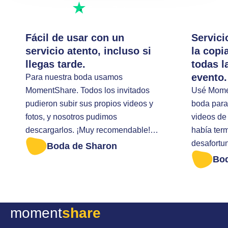
Escribe una reseña
Fácil de usar con un
Servici
servicio atento, incluso si
la copi
llegas tarde.
todas l
evento.
Para nuestra boda usamos
MomentShare. Todos los invitados
Usé Momen
pudieron subir sus propios videos y
boda para 
fotos, y nosotros pudimos
videos de 
descargarlos. ¡Muy recomendable!
había ter
Llegué tarde para descargar todas
desafortu
Boda de Sharon
las fotos. Me ayudaron de forma muy
descargar
Bo
amable.
portátil. Entonces envié un mensaje
al soporte
posible h
moment
share
todavía t
de mi eve