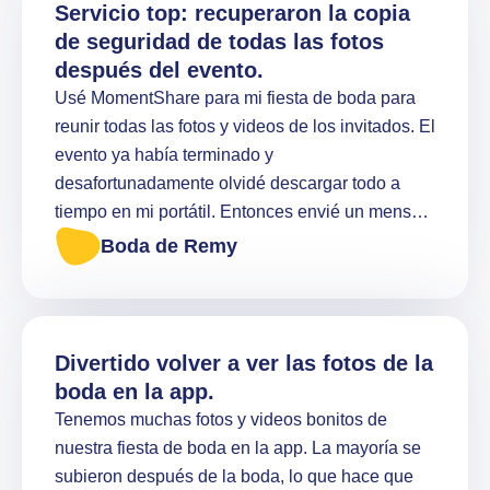
Servicio top: recuperaron la copia
de seguridad de todas las fotos
después del evento.
Usé MomentShare para mi fiesta de boda para
reunir todas las fotos y videos de los invitados. El
evento ya había terminado y
desafortunadamente olvidé descargar todo a
tiempo en mi portátil. Entonces envié un mensaje
al soporte para preguntar si aún era posible
Boda de Remy
hacer algo. ¡Afortunadamente todavía tenían un
archivo de respaldo de mi evento! Sin
complicaciones me lo enviaron de inmediato.
Realmente un servicio excelente, rápido, amable
Divertido volver a ver las fotos de la
y proactivo. Gracias a ellos recuperé todos los
boda en la app.
hermosos recuerdos de nuestro día de boda.
Tenemos muchas fotos y videos bonitos de
¡Absolutamente recomendable!
nuestra fiesta de boda en la app. La mayoría se
subieron después de la boda, lo que hace que