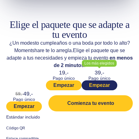
Elige el paquete que se adapte a
tu evento
¿Un modesto cumpleaños o una boda por todo lo alto?
Momentshare te lo arregla.
Elige el paquete que se
adapte a tus necesidades y empieza tu evento
en menos
Los más elegidos
de 2 minutos
!
19,-
39,-
Pago único
Pago único
Empezar
Empezar
49,-
59,-
Pago único
Comienza tu evento
Empezar
Estándar incluido
Código QR
Enlace compartible