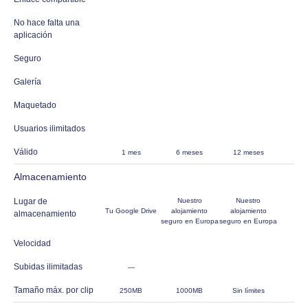
No hace falta una
aplicación
Seguro
Galería
Maquetado
Usuarios ilimitados
Válido
1 mes
6 meses
12 meses
Almacenamiento
Lugar de
Nuestro
Nuestro
Tu Google Drive
alojamiento
alojamiento
almacenamiento
seguro en Europa
seguro en Europa
Velocidad
Subidas ilimitadas
—
Tamaño máx. por clip
250MB
1000MB
Sin límites