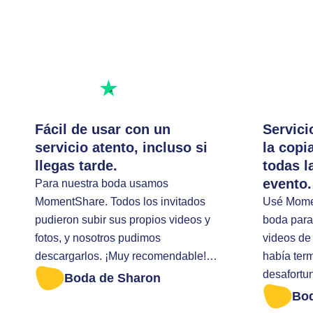
Excelente calificación
Escribe una reseña
Fácil de usar con un
Servici
servicio atento, incluso si
la copi
llegas tarde.
todas l
evento.
Para nuestra boda usamos
MomentShare. Todos los invitados
Usé Momen
pudieron subir sus propios videos y
boda para 
fotos, y nosotros pudimos
videos de 
descargarlos. ¡Muy recomendable!
había ter
Llegué tarde para descargar todas
desafortu
Boda de Sharon
las fotos. Me ayudaron de forma muy
descargar
Bo
amable.
portátil. Entonces envié un mensaje