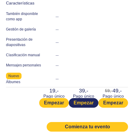
Características
También disponible
—
como app
Gestión de galería
—
Presentación de
—
diapositivas
Clasificación manual
—
Mensajes personales
—
Nuevo
—
Álbumes
19,-
39,-
49,-
59,-
Pago único
Pago único
Pago único
Empezar
Empezar
Empezar
Comienza tu evento