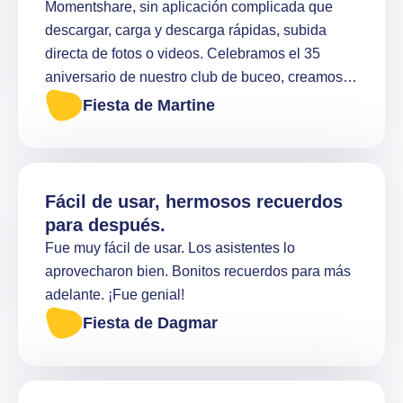
Momentshare, sin aplicación complicada que
descargar, carga y descarga rápidas, subida
directa de fotos o videos. Celebramos el 35
aniversario de nuestro club de buceo, creamos
hermosos recuerdos para los próximos 35 años
Fiesta de Martine
:) ¡Gracias equipo Momentshare, por su ayuda y
profesionalidad!
Fácil de usar, hermosos recuerdos
para después.
Fue muy fácil de usar. Los asistentes lo
aprovecharon bien. Bonitos recuerdos para más
adelante. ¡Fue genial!
Fiesta de Dagmar