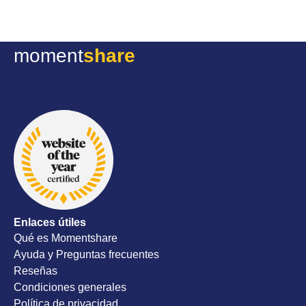
al soporte
posible h
moment
share
todavía t
de mi eve
lo enviaron d
un servici
y proactiv
todos los
nuestro d
recomend
Enlaces útiles
Qué es Momentshare
Ayuda y Preguntas frecuentes
Reseñas
Condiciones generales
Política de privacidad