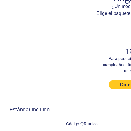
¿Un mode
Elige el paquet
1
Para peque
cumpleaños, fi
un 
Comi
Estándar incluido
Código QR único