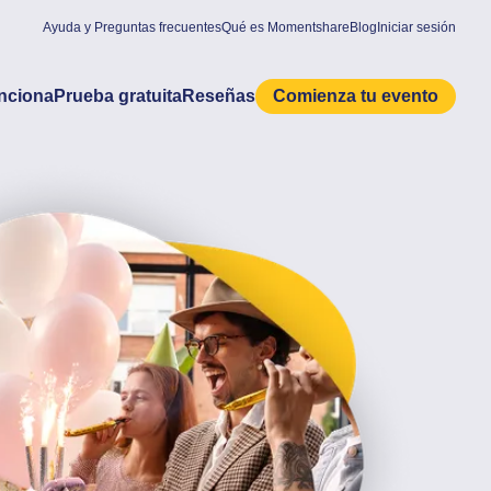
Ayuda y Preguntas frecuentes
Qué es Momentshare
Blog
Iniciar sesión
nciona
Prueba gratuita
Reseñas
Comienza tu evento