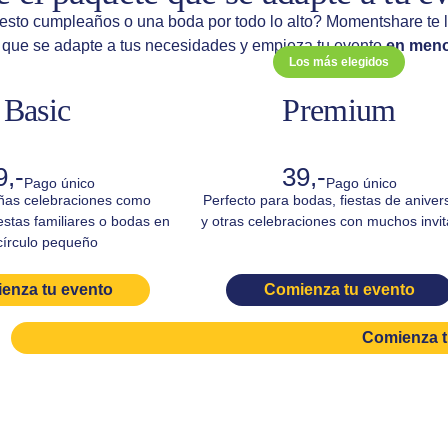
sto cumpleaños o una boda por todo lo alto? Momentshare te lo
e que se adapte a tus necesidades y empieza tu evento
en meno
Los más elegidos
Basic
Premium
9,-
39,-
Pago único
Pago único
ñas celebraciones como
Perfecto para bodas, fiestas de aniver
estas familiares o bodas en
y otras celebraciones con muchos invi
círculo pequeño
enza tu evento
Comienza tu evento
Comienza t