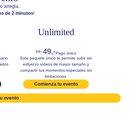
 arregla.
s de 2 minutos
!
Unlimited
49,-
59,-
Pago único
sario
Este paquete único te permite subir sin
tados
esfuerzo vídeos de mayor tamaño y
compartir tus momentos especiales sin
limitaciones.
Comienza tu evento
u evento