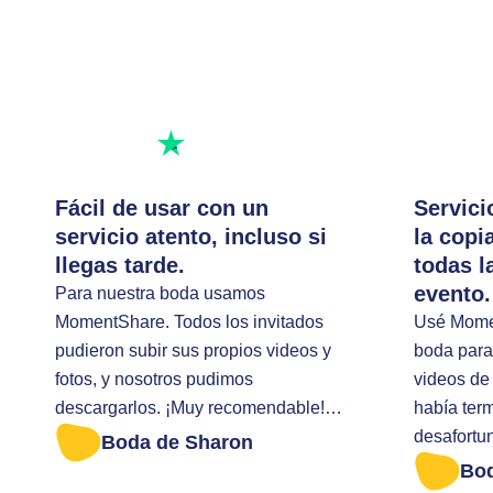
Excelente calificación
Escribe una reseña
Fácil de usar con un
Servici
servicio atento, incluso si
la copi
llegas tarde.
todas l
evento.
Para nuestra boda usamos
MomentShare. Todos los invitados
Usé Momen
pudieron subir sus propios videos y
boda para 
fotos, y nosotros pudimos
videos de 
descargarlos. ¡Muy recomendable!
había ter
Llegué tarde para descargar todas
desafortu
Boda de Sharon
las fotos. Me ayudaron de forma muy
descargar
Bo