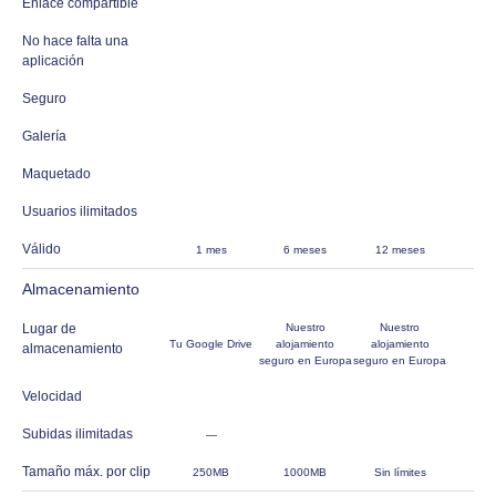
Enlace compartible
No hace falta una
aplicación
Seguro
Galería
Maquetado
Usuarios ilimitados
Válido
1 mes
6 meses
12 meses
Almacenamiento
Lugar de
Nuestro
Nuestro
Tu Google Drive
alojamiento
alojamiento
almacenamiento
seguro en Europa
seguro en Europa
Velocidad
Subidas ilimitadas
—
Tamaño máx. por clip
250MB
1000MB
Sin límites