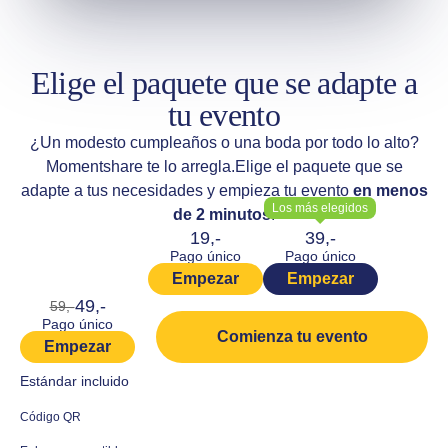
Elige el paquete que se adapte a
tu evento
¿Un modesto cumpleaños o una boda por todo lo alto?
Momentshare te lo arregla.
Elige el paquete que se
adapte a tus necesidades y empieza tu evento
en menos
Los más elegidos
de 2 minutos
!
19,-
39,-
Pago único
Pago único
Empezar
Empezar
49,-
59,-
Pago único
Comienza tu evento
Empezar
Estándar incluido
Código QR