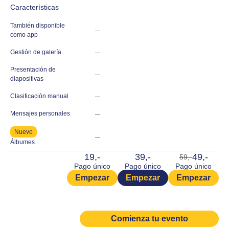
Características
También disponible
—
como app
Gestión de galería
—
Presentación de
—
diapositivas
Clasificación manual
—
Mensajes personales
—
Nuevo
—
Álbumes
19,-
39,-
49,-
59,-
Pago único
Pago único
Pago único
Empezar
Empezar
Empezar
Comienza tu evento