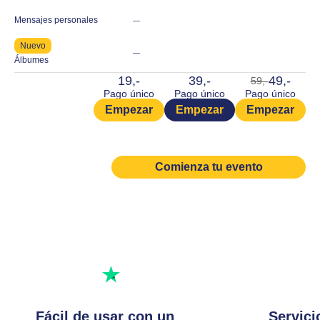
Mensajes personales
—
Nuevo
—
Álbumes
19,-
39,-
49,-
59,-
Pago único
Pago único
Pago único
Empezar
Empezar
Empezar
Comienza tu evento
Excelente calificación
Escribe una reseña
Fácil de usar con un
Servici