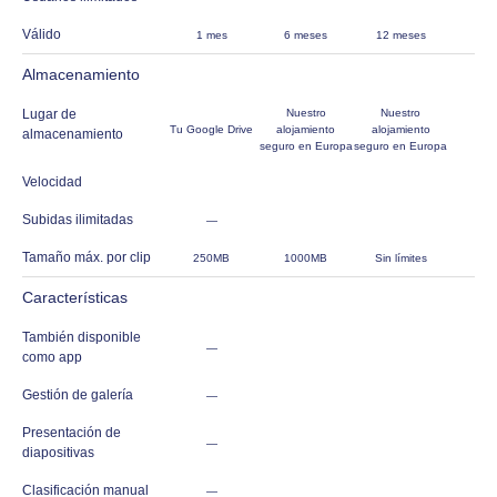
Válido
1 mes
6 meses
12 meses
Almacenamiento
Lugar de
Nuestro
Nuestro
Tu Google Drive
alojamiento
alojamiento
almacenamiento
seguro en Europa
seguro en Europa
Velocidad
Subidas ilimitadas
—
Tamaño máx. por clip
250MB
1000MB
Sin límites
Características
También disponible
—
como app
Gestión de galería
—
Presentación de
—
diapositivas
Clasificación manual
—