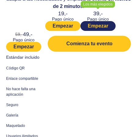
Los más elegidos
de 2 minutos
!
19,-
39,-
Pago único
Pago único
Empezar
Empezar
49,-
59,-
Pago único
Comienza tu evento
Empezar
Estándar incluido
Código QR
Enlace compartible
No hace falta una
aplicación
Seguro
Galería
Maquetado
Usuarios ilimitados