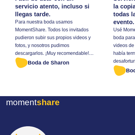
servicio atento, incluso si
la copi
llegas tarde.
todas l
evento.
Para nuestra boda usamos
MomentShare. Todos los invitados
Usé Momen
pudieron subir sus propios videos y
boda para 
fotos, y nosotros pudimos
videos de 
descargarlos. ¡Muy recomendable!
había ter
Llegué tarde para descargar todas
desafortu
Boda de Sharon
las fotos. Me ayudaron de forma muy
descargar
Bo
amable.
portátil. Entonces envié un mensaje
al soporte
posible h
moment
share
todavía t
de mi eve
lo enviaron d
un servici
y proactiv