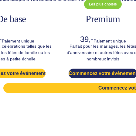
Les plus choisis
De base
Premium
-
39,-
Paiement unique
Paiement unique
s célébrations telles que les
Parfait pour les mariages, les fête
 les fêtes de famille ou les
d'anniversaire et autres fêtes avec 
es à petite échelle
nombreux invités
z votre événement
Commencez votre événemen
Commencez vot