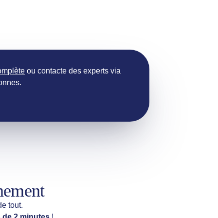
omplète
ou contacte des experts via
sonnes.
énement
e tout.
 de 2 minutes
!