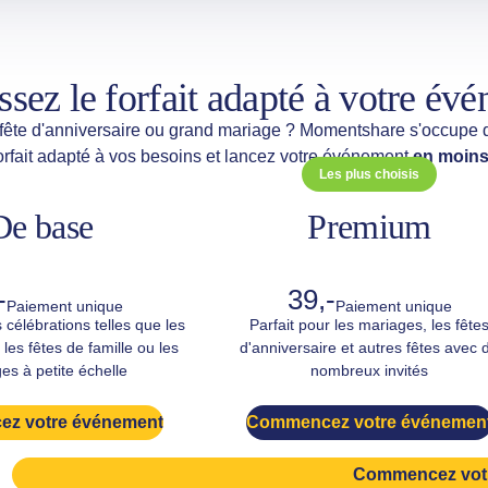
ssez le forfait adapté à votre év
 fête d'anniversaire ou grand mariage ? Momentshare s'occupe d
orfait adapté à vos besoins et lancez votre événement
en moins
Les plus choisis
De base
Premium
-
39,-
Paiement unique
Paiement unique
s célébrations telles que les
Parfait pour les mariages, les fête
 les fêtes de famille ou les
d'anniversaire et autres fêtes avec 
es à petite échelle
nombreux invités
z votre événement
Commencez votre événemen
Commencez vot