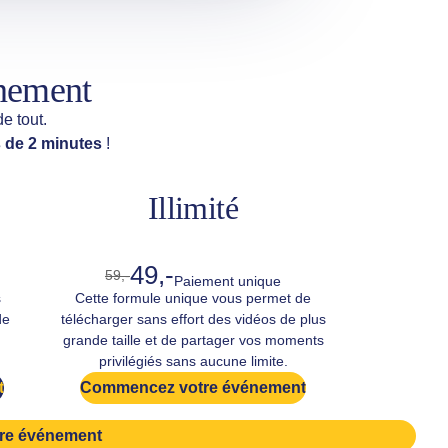
énement
e tout.
 de 2 minutes
!
Illimité
49,-
59,-
Paiement unique
s
Cette formule unique vous permet de
de
télécharger sans effort des vidéos de plus
grande taille et de partager vos moments
privilégiés sans aucune limite.
t
Commencez votre événement
re événement