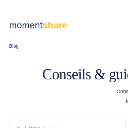
moment
share
Blog
Conseils & gu
Cons