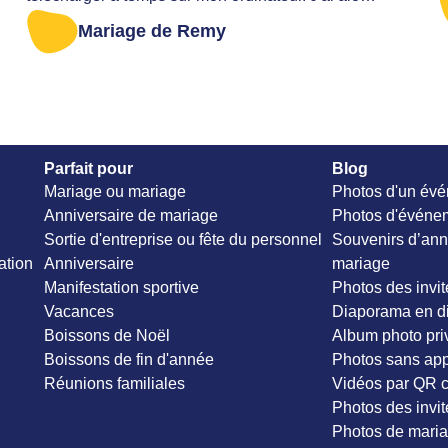
envoyé un message au support pour demander
Mariage de Remy
s'il était encore possible de faire quelque chose.
Heureusement, ils avaient encore un fichier de
sauvegarde de mon événement ! Sans aucune
complication, ils me l'ont immédiatement envoyé.
Vraiment un super service, rapide, aimable et
Parfait pour
Blog
proactif. Grâce à eux, j'ai récupéré tous les beaux
Mariage ou mariage
Photos d'un évé
souvenirs de notre jour de mariage. Absolument
Anniversaire de mariage
Photos d'événem
recommandé !
Sortie d'entreprise ou fête du personnel
Souvenirs d’ann
ation
Anniversaire
mariage
Manifestation sportive
Photos des invit
Vacances
Diaporama en di
Boissons de Noël
Album photo pri
Boissons de fin d'année
Photos sans app
Réunions familiales
Vidéos par QR 
Photos des invit
Photos de maria