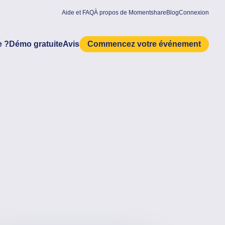
Aide et FAQ
À propos de Momentshare
Blog
Connexion
 ?
Démo gratuite
Avis
Commencez votre événement