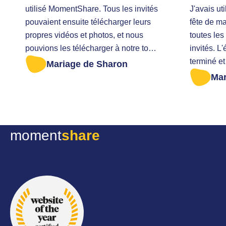
utilisé MomentShare. Tous les invités
J'avais u
pouvaient ensuite télécharger leurs
fête de m
propres vidéos et photos, et nous
toutes les
pouvions les télécharger à notre tour.
invités. L
Vraiment recommandé ! J'étais en
terminé e
Mariage de Sharon
retard pour récupérer toutes les
oublié de 
Mar
photos. J'ai été aidée très
mon ordinateur. J'ai a
aimablement.
message 
s'il était 
quelque c
moment
share
avaient en
sauvegar
Sans aucu
l'ont imm
Vraiment u
aimable et
récupéré 