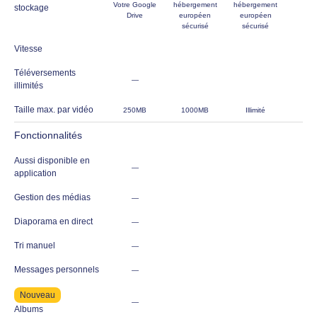
Votre Google
hébergement
hébergement
stockage
Drive
européen
européen
sécurisé
sécurisé
Vitesse
Téléversements
—
illimités
Taille max. par vidéo
250MB
1000MB
Illimité
Fonctionnalités
Aussi disponible en
—
application
Gestion des médias
—
Diaporama en direct
—
Tri manuel
—
Messages personnels
—
Nouveau
—
Albums