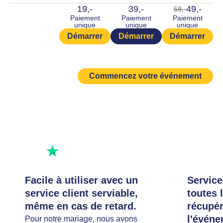
19,-
39,-
49,-
59,-
Paiement
Paiement
Paiement
unique
unique
unique
Démarrer
Démarrer
Démarrer
Commencez votre événement
Excellente note
Notez-nous
Facile à utiliser avec un
Service
service client serviable,
toutes 
même en cas de retard.
récupér
l'événe
Pour notre mariage, nous avons