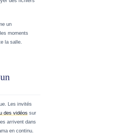
oyer des fichiers
me un
 les moments
 la salle.
 un
ue. Les invités
u des vidéos
sur
ges arrivent dans
rama en continu.