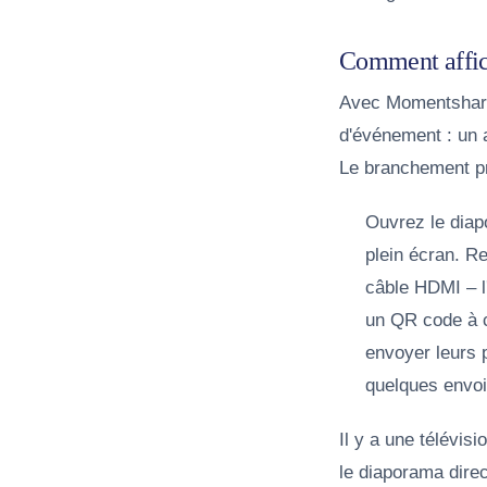
Comment affich
Avec Momentshare,
d'événement : un a
Le branchement p
Ouvrez le diap
plein écran.
Re
câble HDMI – l'
un QR code à c
envoyer leurs 
quelques envoi
Il y a une télévi
le diaporama dire