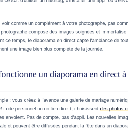
 ce soit d'utiliser un hashtag, d'installer une appli ou d'env
le voir comme un complément à votre photographe, pas com
 photographe compose des images soignées et immortalise
t ce temps, le diaporama en direct capte l'ambiance de toute
nent une image bien plus complète de la journée.
nctionne un diaporama en direct à
mple : vous créez à l'avance une galerie de mariage numériq
R code personnel ou un lien direct, choisissent
des photos o
les envoient. Pas de compte, pas d'appli. Les nouvelles ima
rale et peuvent être diffusées pendant la fête dans un diapo