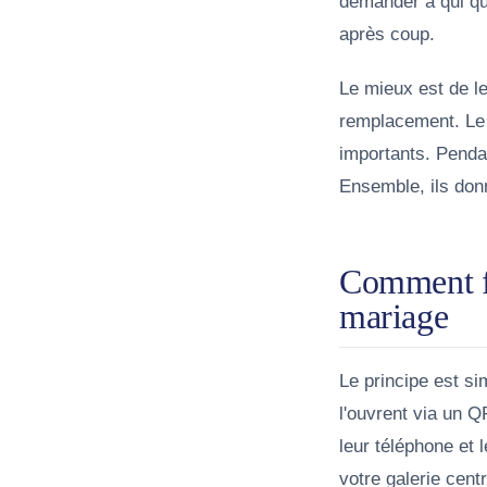
demander à qui que
après coup.
Le mieux est de 
remplacement. Le
importants. Pendan
Ensemble, ils don
Comment fo
mariage
Le principe est si
l'ouvrent via un Q
leur téléphone et 
votre galerie cent