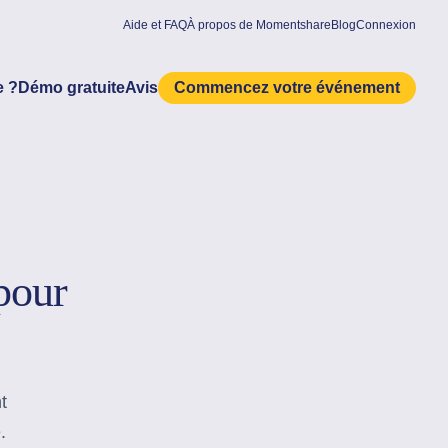
Aide et FAQ
À propos de Momentshare
Blog
Connexion
 ?
Démo gratuite
Avis
Commencez votre événement
pour
t
.