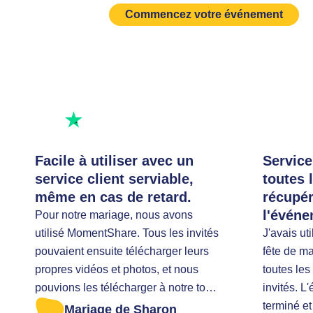
Commencez votre événement
Excellente note
Notez-nous
Facile à utiliser avec un
Service
service client serviable,
toutes 
même en cas de retard.
récupér
l'événe
Pour notre mariage, nous avons
utilisé MomentShare. Tous les invités
J'avais u
pouvaient ensuite télécharger leurs
fête de m
propres vidéos et photos, et nous
toutes les
pouvions les télécharger à notre tour.
invités. L
Vraiment recommandé ! J'étais en
terminé e
Mariage de Sharon