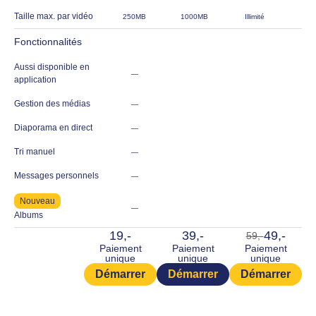
Taille max. par vidéo
250MB
1000MB
Illimité
Fonctionnalités
Aussi disponible en
—
application
Gestion des médias
—
Diaporama en direct
—
Tri manuel
—
Messages personnels
—
Nouveau
—
Albums
19,-
39,-
49,-
59,-
Paiement
Paiement
Paiement
unique
unique
unique
Démarrer
Démarrer
Démarrer