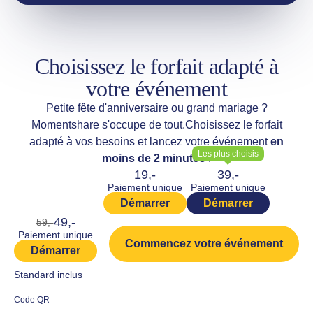
Choisissez le forfait adapté à
votre événement
Petite fête d'anniversaire ou grand mariage ?
Momentshare s'occupe de tout.
Choisissez le forfait
adapté à vos besoins et lancez votre événement
en
Les plus choisis
moins de 2 minutes
!
19,-
39,-
Paiement unique
Paiement unique
Démarrer
Démarrer
49,-
59,-
Paiement unique
Commencez votre événement
Démarrer
Standard inclus
Code QR