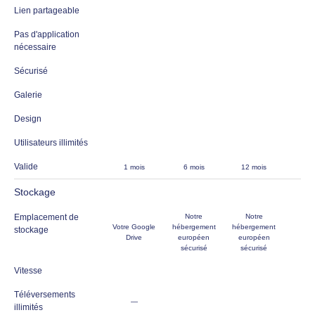
Lien partageable
Pas d'application
nécessaire
Sécurisé
Galerie
Design
Utilisateurs illimités
Valide
1 mois
6 mois
12 mois
Stockage
Emplacement de
Notre
Notre
Votre Google
hébergement
hébergement
stockage
Drive
européen
européen
sécurisé
sécurisé
Vitesse
Téléversements
—
illimités