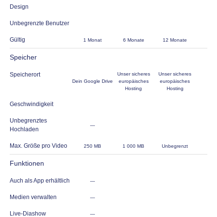
Design
Unbegrenzte Benutzer
Gültig
1 Monat
6 Monate
12 Monate
Speicher
Speicherort
Unser sicheres
Unser sicheres
Dein Google Drive
europäisches
europäisches
Hosting
Hosting
Geschwindigkeit
Unbegrenztes
—
Hochladen
Max. Größe pro Video
250 MB
1 000 MB
Unbegrenzt
Funktionen
Auch als App erhältlich
—
Medien verwalten
—
Live-Diashow
—