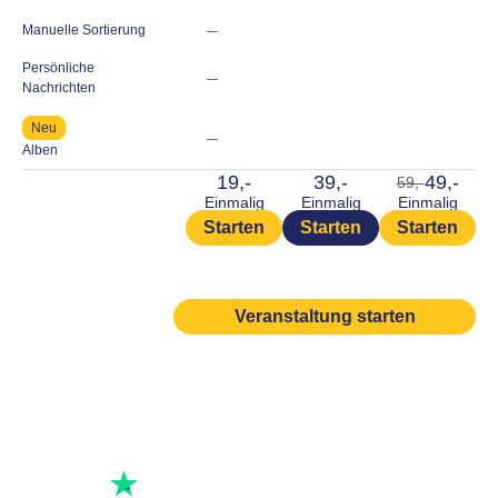
Manuelle Sortierung
—
Persönliche
—
Nachrichten
Neu
—
Alben
19,-
39,-
49,-
59,-
Einmalig
Einmalig
Einmalig
Starten
Starten
Starten
Veranstaltung starten
Hervorragend bewertet
Bewerte uns