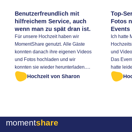
Benutzerfreundlich mit
Top-Ser
hilfreichem Service, auch
Fotos 
wenn man zu spät dran ist.
Events
Für unsere Hochzeit haben wir
Ich hatte
MomentShare genutzt. Alle Gäste
Hochzeitsf
konnten danach ihre eigenen Videos
und Video
und Fotos hochladen und wir
Das Event
konnten sie wieder herunterladen.
hatte leid
Definitiv empfehlenswert! Ich war zu
rechtzeit
Hochzeit von Sharon
Hoc
spät dran, um alle Fotos abzurufen.
herunterzuladen. Ich
Ich wurde sehr freundlich geholfen.
Nachricht
um zu fra
wäre. Zum
eine Sich
moment
share
Ohne Umst
sofort zugeschickt