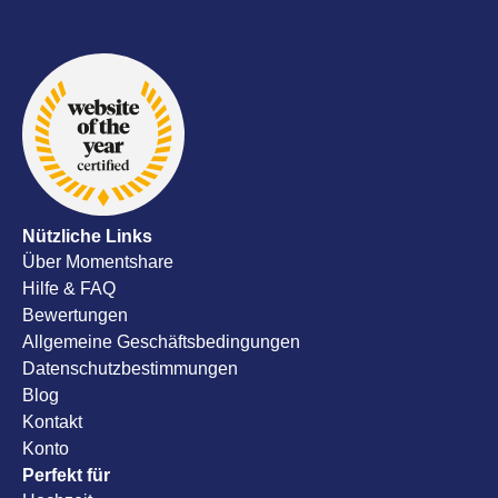
Service, s
mitdenken
doch noch
Erinnerun
Hochzeits
empfehlen
Nützliche Links
Über Momentshare
Hilfe & FAQ
Bewertungen
Allgemeine Geschäftsbedingungen
Datenschutzbestimmungen
Blog
Kontakt
Konto
Perfekt für