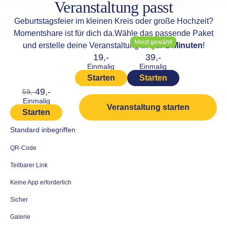
Veranstaltung passt
Geburtstagsfeier im kleinen Kreis oder große Hochzeit?
Momentshare ist für dich da.
Wähle das passende Paket
Meist gewählt
und erstelle deine Veranstaltung
in nur 2 Minuten
!
19,-
39,-
Einmalig
Einmalig
Starten
Starten
49,-
59,-
Einmalig
Veranstaltung starten
Starten
Standard inbegriffen
QR-Code
Teilbarer Link
Keine App erforderlich
Sicher
Galerie