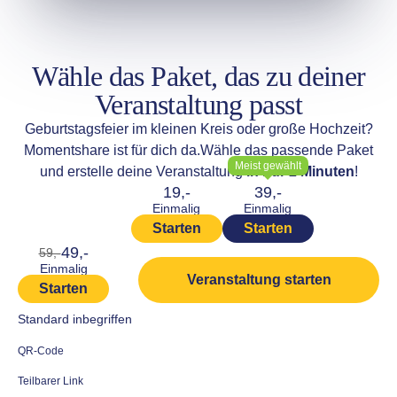
Wähle das Paket, das zu deiner
Veranstaltung passt
Geburtstagsfeier im kleinen Kreis oder große Hochzeit?
Momentshare ist für dich da.
Wähle das passende Paket
Meist gewählt
und erstelle deine Veranstaltung
in nur 2 Minuten
!
19,-
39,-
Einmalig
Einmalig
Starten
Starten
49,-
59,-
Einmalig
Veranstaltung starten
Starten
Standard inbegriffen
QR-Code
Teilbarer Link