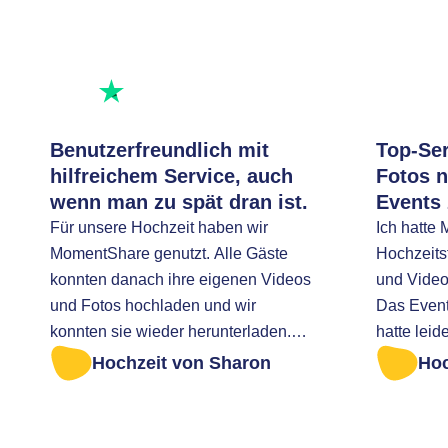
Hervorragend bewertet
Bewerte uns
Benutzerfreundlich mit
Top-Ser
hilfreichem Service, auch
Fotos 
wenn man zu spät dran ist.
Events
Für unsere Hochzeit haben wir
Ich hatte
MomentShare genutzt. Alle Gäste
Hochzeitsf
konnten danach ihre eigenen Videos
und Video
und Fotos hochladen und wir
Das Event
konnten sie wieder herunterladen.
hatte leid
Definitiv empfehlenswert! Ich war zu
rechtzeit
Hochzeit von Sharon
Hoc
spät dran, um alle Fotos abzurufen.
herunterzuladen. Ich
Ich wurde sehr freundlich geholfen.
Nachricht
um zu fra