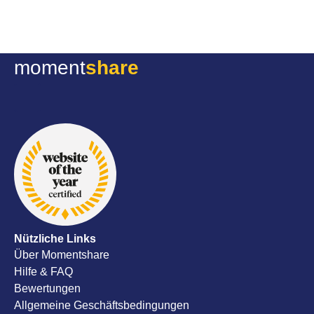
wäre. Zum
eine Sich
Ohne Umst
moment
share
sofort zugeschickt
Service, s
mitdenken
doch noch
Erinnerun
Hochzeits
empfehlen
Nützliche Links
Über Momentshare
Hilfe & FAQ
Bewertungen
Allgemeine Geschäftsbedingungen