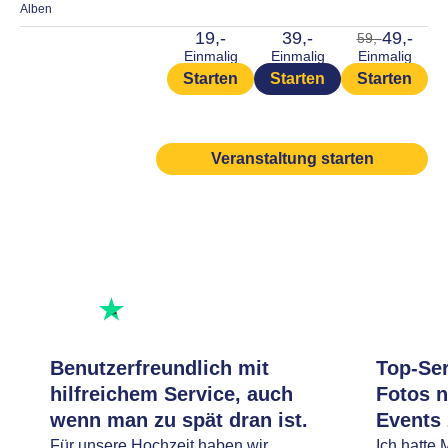
Alben
19,-
39,-
49,-
59,-
Einmalig
Einmalig
Einmalig
Starten
Starten
Starten
Veranstaltung starten
Hervorragend bewertet
Bewerte uns
Benutzerfreundlich mit
Top-Ser
hilfreichem Service, auch
Fotos 
wenn man zu spät dran ist.
Events
Für unsere Hochzeit haben wir
Ich hatte