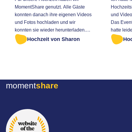
MomentShare genutzt. Alle Gäste
Hochzeitsf
konnten danach ihre eigenen Videos
und Video
und Fotos hochladen und wir
Das Event
konnten sie wieder herunterladen.
hatte leid
Definitiv empfehlenswert! Ich war zu
rechtzeit
Hochzeit von Sharon
Hoc
spät dran, um alle Fotos abzurufen.
herunterzuladen. Ich
Ich wurde sehr freundlich geholfen.
Nachricht
um zu fra
wäre. Zum
eine Sich
moment
share
Ohne Umst
sofort zugeschickt
Service, s
mitdenken
doch noch
Erinnerun
Hochzeits